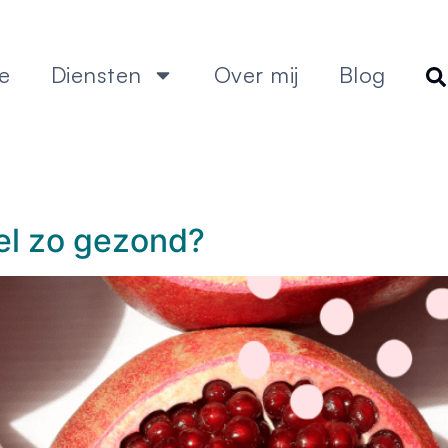
e
Diensten
Over mij
Blog
l
el zo gezond?