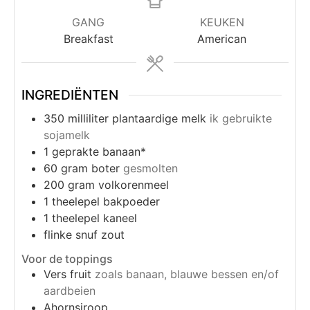
GANG
KEUKEN
Breakfast
American
INGREDIËNTEN
350
milliliter
plantaardige melk
ik gebruikte
sojamelk
1
geprakte banaan*
60
gram
boter
gesmolten
200
gram
volkorenmeel
1
theelepel
bakpoeder
1
theelepel
kaneel
flinke snuf zout
Voor de toppings
Vers fruit
zoals banaan, blauwe bessen en/of
aardbeien
Ahornsiroop