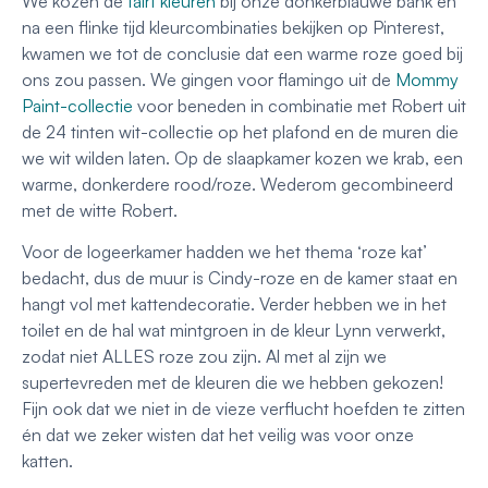
We kozen de
fairf kleuren
bij onze donkerblauwe bank en
na een flinke tijd kleurcombinaties bekijken op Pinterest,
kwamen we tot de conclusie dat een warme roze goed bij
ons zou passen. We gingen voor flamingo uit de
Mommy
Paint-collectie
voor beneden in combinatie met Robert uit
de 24 tinten wit-collectie op het plafond en de muren die
we wit wilden laten. Op de slaapkamer kozen we krab, een
warme, donkerdere rood/roze. Wederom gecombineerd
met de witte Robert.
Voor de logeerkamer hadden we het thema ‘roze kat’
bedacht, dus de muur is Cindy-roze en de kamer staat en
hangt vol met kattendecoratie. Verder hebben we in het
toilet en de hal wat mintgroen in de kleur Lynn verwerkt,
zodat niet ALLES roze zou zijn. Al met al zijn we
supertevreden met de kleuren die we hebben gekozen!
Fijn ook dat we niet in de vieze verflucht hoefden te zitten
én dat we zeker wisten dat het veilig was voor onze
katten.