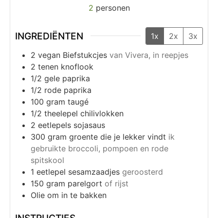
2
personen
INGREDIËNTEN
1x
2x
3x
2
vegan Biefstukcjes
van Vivera, in reepjes
2
tenen
knoflook
1/2
gele paprika
1/2
rode paprika
100
gram
taugé
1/2
theelepel
chilivlokken
2
eetlepels
sojasaus
300
gram
groente die je lekker vindt
ik
gebruikte broccoli, pompoen en rode
spitskool
1
eetlepel
sesamzaadjes
geroosterd
150
gram
parelgort
of rijst
Olie om in te bakken