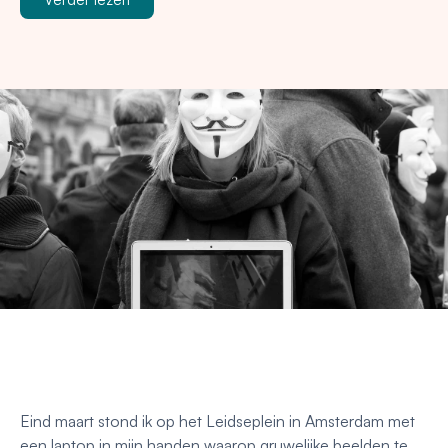
Eind maart stond ik op het Leidseplein in Amsterdam met
een laptop in mijn handen waarop gruwelijke beelden te