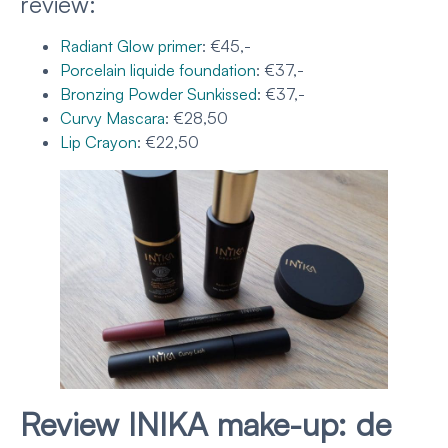
review:
Radiant Glow primer
: €45,-
Porcelain liquide foundation
: €37,-
Bronzing Powder Sunkissed
: €37,-
Curvy Mascara
: €28,50
Lip Crayon
: €22,50
Review INIKA make-up: de