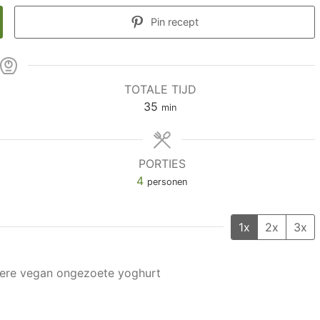
Pin recept
TOTALE TIJD
35
min
PORTIES
4
personen
1x
2x
3x
ere vegan ongezoete yoghurt