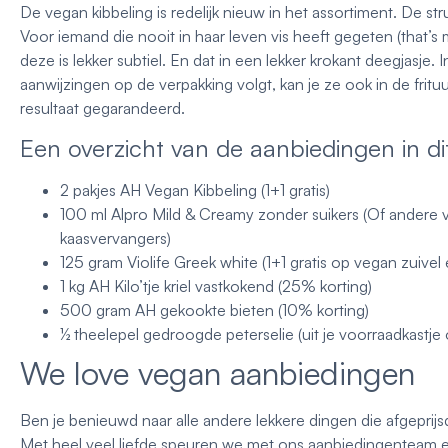
De vegan kibbeling is redelijk nieuw in het assortiment. De str
Voor iemand die nooit in haar leven vis heeft gegeten (that’s me
deze is lekker subtiel. En dat in een lekker krokant deegjasje. 
aanwijzingen op de verpakking volgt, kan je ze ook in de fritu
resultaat gegarandeerd.
Een overzicht van de aanbiedingen in di
2 pakjes AH Vegan Kibbeling (1+1 gratis)
100 ml Alpro Mild & Creamy zonder suikers (Of andere 
kaasvervangers)
125 gram Violife Greek white (1+1 gratis op vegan zuivel
1 kg AH Kilo’tje kriel vastkokend (25% korting)
500 gram AH gekookte bieten (10% korting)
½ theelepel gedroogde peterselie (uit je voorraadkastje o
We love vegan aanbiedingen
Ben je benieuwd naar alle andere lekkere dingen die afgeprij
Met heel veel liefde speuren we met ons aanbiedingenteam e