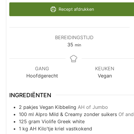
Recept afdrukken
BEREIDINGSTIJD
35
min
GANG
KEUKEN
Hoofdgerecht
Vegan
INGREDIËNTEN
2
pakjes Vegan Kibbeling
AH of Jumbo
100
ml
Alpro Mild & Creamy zonder suikers
Of and
125
gram
Violife Greek white
1
kg
AH Kilo’tje kriel vastkokend