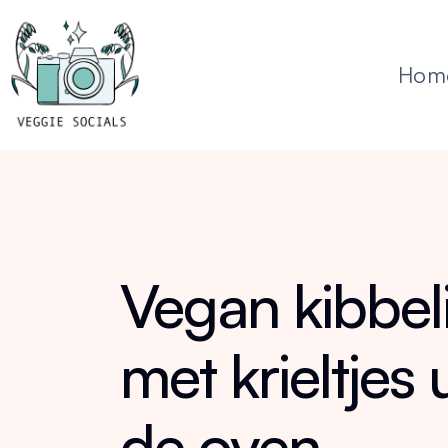
Hom
Vegan kibbel
met krieltjes u
de oven