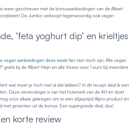
 is weer geschreven met de bonusaanbiedingen van de Albert
en probleem! De Jumbo verkoopt tegenwoordig ook vegan
e, ‘feta yoghurt dip’ en krieltjes
de
vegan aanbiedingen deze week
fan-tast-tisch zijn. Alle vegan
e
2
gratis bij de Albert Heijn en alle Vivera voor 1 euro bij meerdere
t wat moet je toch met al dat lekkers? In dit recept deel ik een
eten. Deze visvervanger is van het huismerk van de AH en doet
k nog voor elkaar gekregen om er een afgeprijsd Alpro product én
ld met groenten uit de bonus. Een supergoede deal, dus!
en korte review