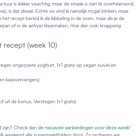
uctuur is lekker visachtig, maar de smaak is niet té overheersend.
), is dat ideaal. Echte vis vind ik namelijk nogal stinken, maar
In het recept bereid ik de kibbeling in de oven, maar als je de
urpan of in de airfryer klaarmaken. Hoe dan ook: knapperig
t recept (week 10)
vegan ongezoete yoghurt, 1+1 gratis op vegan zuivel en
 en kaasvervangers)
f uit de bonus, Verstegen 1+1 gratis)
sd zijn? Check dan
de nieuwste aanbiedingen voor deze week
!
lk weekend alle supermarktfolders door. Zo proberen we