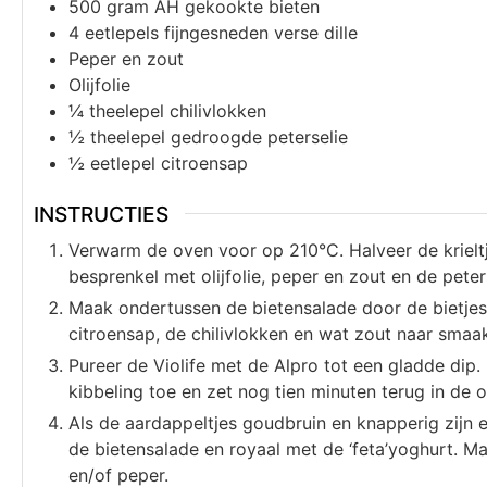
500
gram
AH gekookte bieten
4
eetlepels
fijngesneden verse dille
Peper en zout
Olijfolie
¼
theelepel
chilivlokken
½
theelepel
gedroogde peterselie
½
eetlepel
citroensap
INSTRUCTIES
Verwarm de oven voor op 210°C. Halveer de krieltj
besprenkel met olijfolie, peper en zout en de pete
Maak ondertussen de bietensalade door de bietjes i
citroensap, de chilivlokken en wat zout naar smaa
Pureer de Violife met de Alpro tot een gladde dip.
kibbeling toe en zet nog tien minuten terug in de 
Als de aardappeltjes goudbruin en knapperig zijn e
de bietensalade en royaal met de ‘feta’yoghurt. Ma
en/of peper.