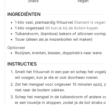
Snack
Vegan
INGREDIËNTEN
1
kilo
vast, plantaardig frituurvet
Diamant is vegan
1
kilo
vogelzaad
dit kun je bij de Action kopen
Tulbandvorm, (bamboe) bekers of siliconen vormp
Touw (alleen als je mezenbollen wil maken)
Optioneel
Rozijnen, krenten, bessen, doppinda's naar wens
INSTRUCTIES
Smelt het frituurvet in een pan en schep het vogel
wil voegen, kun je die er ook doorheen roeren.
Zet het mengsel voor ongeveer 15 minuten opzij, z
niet naar de bodem zakken.
Schep het mengsel in de tulbandvorm of andere vo
er een touwtje in stoppen, zodat je de bol straks 