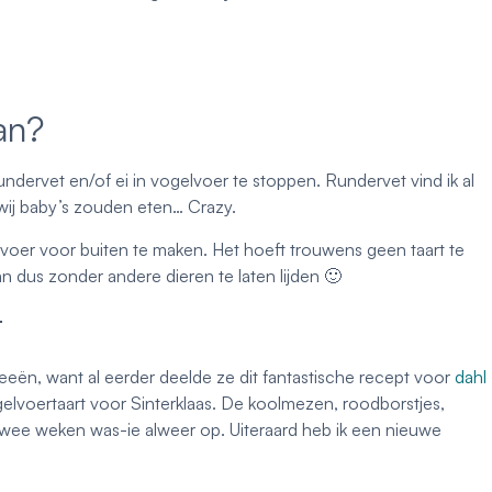
an?
rundervet en/of ei in vogelvoer te stoppen. Rundervet vind ik al
f wij baby’s zouden eten… Crazy.
elvoer voor buiten te maken. Het hoeft trouwens geen taart te
n dus zonder andere dieren te laten lijden 🙂
r
eeën, want al eerder deelde ze dit fantastische recept voor
dahl
elvoertaart voor Sinterklaas. De koolmezen, roodborstjes,
twee weken was-ie alweer op. Uiteraard heb ik een nieuwe