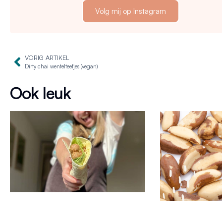
Volg mij op Instagram
VORIG ARTIKEL
Dirty chai wentelteefjes (vegan)
Ook leuk