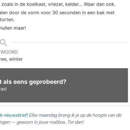
oals in de koelkast, vriezer, kelder… Waar dan ook.
t halen door de vorm voor 30 seconden in een bak met
torten.
mullen maar!
FWOORD
ree, winter
pt als eens geprobeerd?
as!
e nieuwsbrief!
Elke maandag breng ik je op de hoogte van de
dingen – gewoon in jouw mailbox. Tot dan!