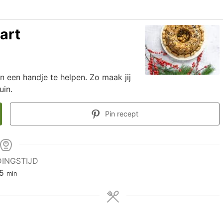
art
en een handje te helpen. Zo maak jij
uin.
Pin recept
DINGSTIJD
5
min