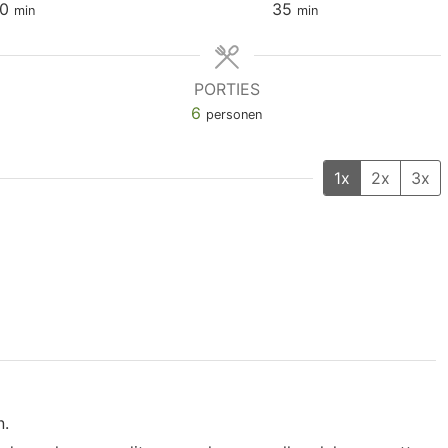
0
35
min
min
PORTIES
6
personen
1x
2x
3x
n.