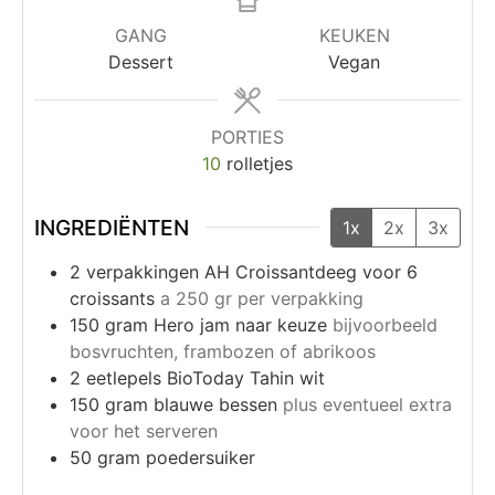
GANG
KEUKEN
Dessert
Vegan
PORTIES
10
rolletjes
INGREDIËNTEN
1x
2x
3x
2
verpakkingen AH Croissantdeeg voor 6
croissants
а 250 gr per verpakking
150
gram
Hero jam naar keuze
bijvoorbeeld
bosvruchten, frambozen of abrikoos
2
eetlepels
BioToday Tahin wit
150
gram
blauwe bessen
plus eventueel extra
voor het serveren
50
gram
poedersuiker