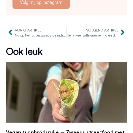
Volg mij op Instagram
VORIG ARTIKEL
VOLGEND ARTIKEL
Nu op Netflix: Seaspiracy, de indrukwekkende opvolger van Cowspiracy
Het is weer witte-sneaker tijd en deze wil je hebben!
Ook leuk
Vegan tunnbrödsrulle – Zweeds streetfood met