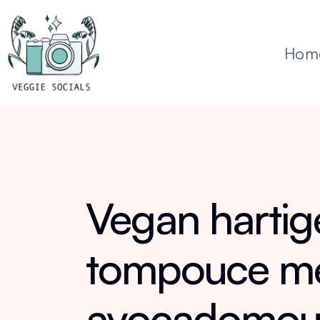
Hom
Vegan hartig
tompouce m
avocadomou