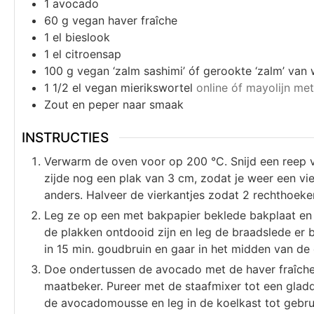
1
avocado
60
g
vegan haver fraîche
1
el
bieslook
1
el
citroensap
100
g
vegan ‘zalm sashimi’ óf gerookte ‘zalm’ van 
1 1/2
el
vegan mierikswortel
online óf mayolijn me
Zout en peper naar smaak
INSTRUCTIES
Verwarm de oven voor op 200 °C. Snijd een reep v
zijde nog een plak van 3 cm, zodat je weer een vie
anders. Halveer de vierkantjes zodat 2 rechthoeke
Leg ze op een met bakpapier beklede bakplaat en l
de plakken ontdooid zijn en leg de braadslede er
in 15 min. goudbruin en gaar in het midden van de
Doe ondertussen de avocado met de haver fraîche, 
maatbeker. Pureer met de staafmixer tot een glad
de avocadomousse en leg in de koelkast tot gebru