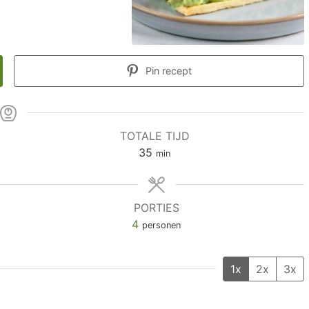
Pin recept
TOTALE TIJD
35
min
PORTIES
4
personen
1x
2x
3x