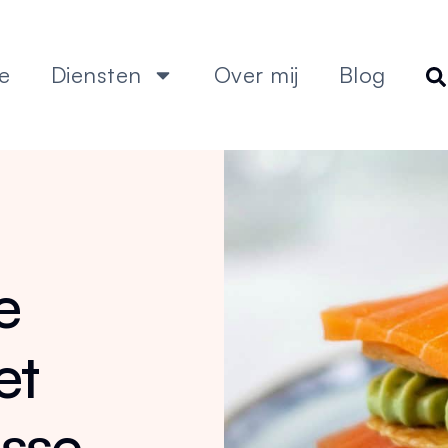
e
Diensten
Over mij
Blog
e
et
sse