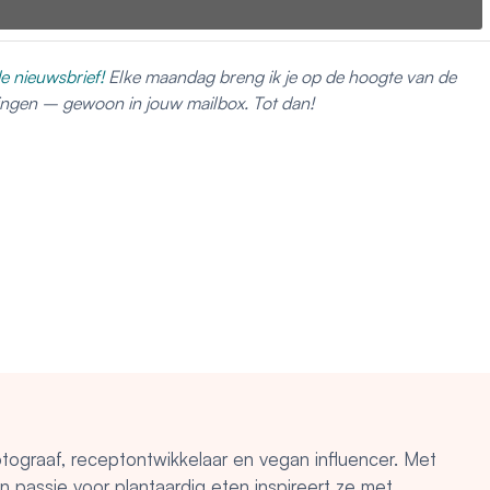
e nieuwsbrief!
Elke maandag breng ik je op de hoogte van de
dingen – gewoon in jouw mailbox. Tot dan!
otograaf, receptontwikkelaar en vegan influencer. Met
en passie voor plantaardig eten inspireert ze met