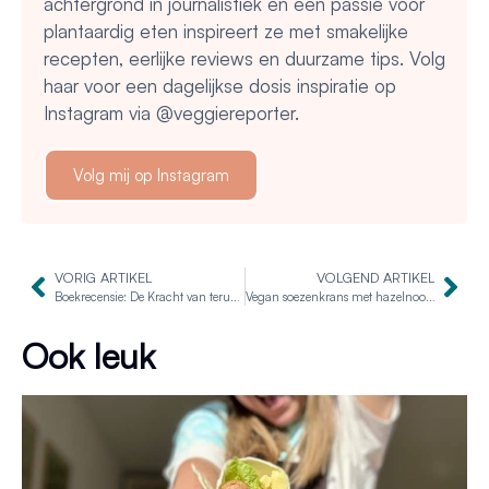
achtergrond in journalistiek en een passie voor
plantaardig eten inspireert ze met smakelijke
recepten, eerlijke reviews en duurzame tips. Volg
haar voor een dagelijkse dosis inspiratie op
Instagram via @veggiereporter.
Volg mij op Instagram
VORIG ARTIKEL
VOLGEND ARTIKEL
Boekrecensie: De Kracht van teruggeven van Maartje Bregman
Vegan soezenkrans met hazelnootpraliné en frambozen
Ook leuk