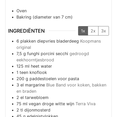
Oven
Bakring (diameter van 7 cm)
INGREDIËNTEN
1x
2x
3x
6
plakken diepvries bladerdeeg
Koopmans
original
7,5
g
funghi porcini secchi
gedroogd
eekhoorntjesbrood
125
ml
heet water
1
teen
knoflook
200
g
paddestoelen voor pasta
3
el
margarine
Blue Band voor koken, bakken
en braden
2
el
tarwebloem
75
ml
vegan droge witte wijn
Terra Viva
2
tl
dijonmosterd
45
g
edelgistvlokken