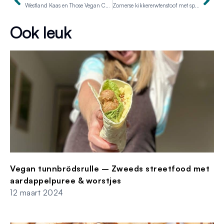
Westland Kaas en Those Vegan Cowboys slaan handen ineen en lanceren nieuw plantaardig merk!
Zomerse kikkererwtenstoof met spinazie, yoghurtdressing en rijst
Ook leuk
Vegan tunnbrödsrulle – Zweeds streetfood met
aardappelpuree & worstjes
12 maart 2024