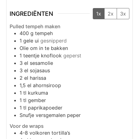
INGREDIËNTEN
1x
2x
3x
Pulled tempeh maken
400
g
tempeh
1
gele ui
gesnipperd
Olie om in te bakken
1
teentje knoflook
geperst
3
el
sesamolie
3
el
sojasaus
2
el
harissa
1,5
el
ahornsiroop
1
tl
kurkuma
1
tl
gember
1
tl
paprikapoeder
Snufje
versgemalen peper
Voor de wraps
4-8
volkoren tortilla’s