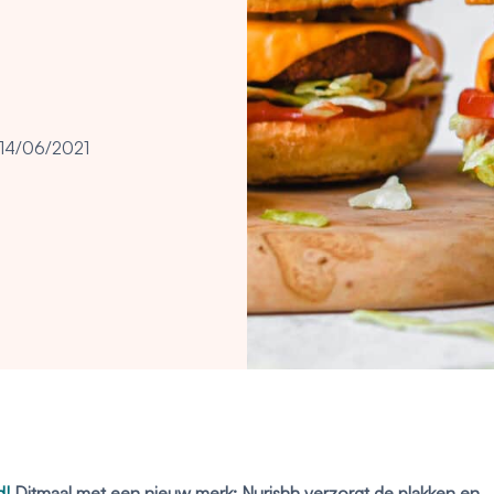
14/06/2021
d!
Ditmaal met een nieuw merk: Nurishh verzorgt de plakken en