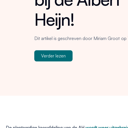
Heijn!
Dit artikel is geschreven door
Miriam Groot
op
Verder lezen
De plantaardige kaasafdeling van de AH
wordt weer uitgebrei