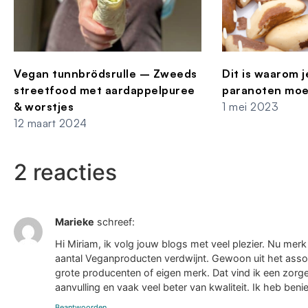
Vegan tunnbrödsrulle – Zweeds
Dit is waarom j
streetfood met aardappelpuree
paranoten moe
& worstjes
1 mei 2023
12 maart 2024
2 reacties
Marieke
schreef:
Hi Miriam, ik volg jouw blogs met veel plezier. Nu mer
aantal Veganproducten verdwijnt. Gewoon uit het asso
grote producenten of eigen merk. Dat vind ik een zorgel
aanvulling en vaak veel beter van kwaliteit. Ik heb beni
Beantwoorden