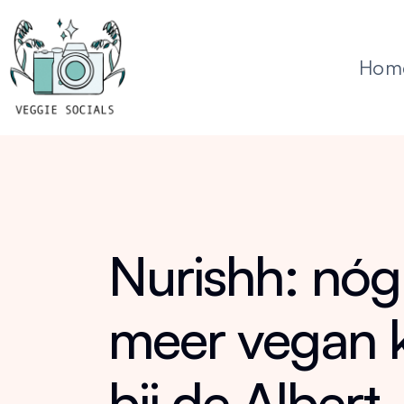
Hom
Nurishh: nóg
meer vegan 
bij de Albert