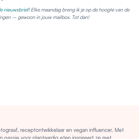
e nieuwsbrief!
Elke maandag breng ik je op de hoogte van de
dingen – gewoon in jouw mailbox. Tot dan!
otograaf, receptontwikkelaar en vegan influencer. Met
en passie voor plantaardig eten inspireert ze met