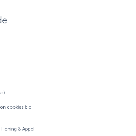
de
os)
on cookies bio
n Honing & Appel