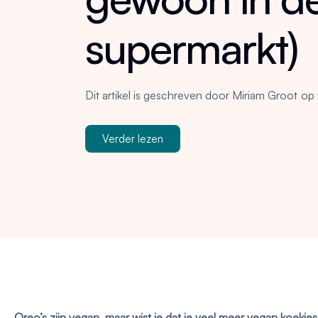
supermarkt)
Dit artikel is geschreven door
Miriam Groot
op
Verder lezen
Oreo’s zijn vegan, maar wist je dat je veel meer vegan koekjes