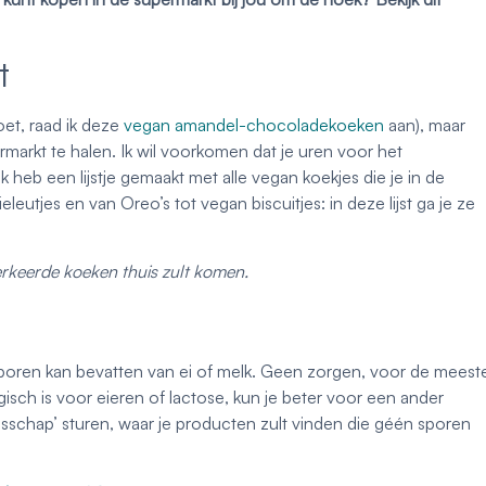
t
doet, raad ik deze
vegan amandel-chocoladekoeken
aan), maar
markt te halen. Ik wil voorkomen dat je uren voor het
 ik heb een lijstje gemaakt met alle vegan koekjes die je in de
utjes en van Oreo’s tot vegan biscuitjes: in deze lijst ga je ze
verkeerde koeken thuis zult komen.
sporen kan bevatten van ei of melk. Geen zorgen, voor de meest
isch is voor eieren of lactose, kun je beter voor een ander
ngsschap’ sturen, waar je producten zult vinden die géén sporen