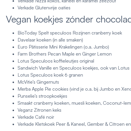
Verkade Nizza kokos, kaneel en karamel zeezout
Verkade Glutenvrije oaties
Vegan koekjes zónder chocola
BioToday Spelt speculoos Rozijnen cranberry koek
Davelaar koeken (in alle smaken)
Euro Pâtisserie Mini Krakelingen (o.a. Jumbo)
Farm Brothers Pecan Maple en Ginger Lemon
Lotus Speculoos koffieleutjes original
Sandwich Vanille en Speculoos koekjes, ook van Lotus
Lotus Speculoos koek 6 granen
McVitie’s Gingernuts
Merba Apple Pie cookies (vind je o.a. bij Jumbo en Xen
Punselie’s stroopkoekjes
Smaakt cranberry koeken, muesli koeken, Coconut-lem
Veganz Zitronen keks
Verkade Café noir
Verkade Kletskoek Peer & Kaneel, Gember & Citroen e