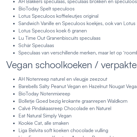
AH Bakkers speculaas, speculaas brokken en speculoos
BioToday Spelt speculoos
Lotus Speculoos koffieleutjes original
Sandwich Vanille en Speculoos koekjes, ook van Lotus
Lotus Speculoos koek 6 granen
Lu Time Out Granenbiscuits speculaas
Schär Speculaas
Speculaas van verschillende merken, maar let op ‘room
Vegan schoolkoeken / verpakte
AH Notenreep naturel en vleugje zeezout
Barebells Salty Peanut Vegan en Hazelnut Nougat Veg
BioToday Notenmixreep
Bolletje Goed bezig krokante graanrepen Waldkorn
Calvé Pindakaasreep Chocolade en Naturel
Eat Natural Simply Vegan
Kookie Cat, alle smaken
Liga Belvita soft koeken chocolade vulling