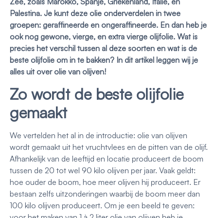
Zee, zoals Marokko, Spanje, Griekenland, Italië, en
Palestina. Je kunt deze olie onderverdelen in twee
groepen: geraffineerde en ongeraffineerde. En dan heb je
ook nog gewone, vierge, en extra vierge olijfolie. Wat is
precies het verschil tussen al deze soorten en wat is de
beste olijfolie om in te bakken? In dit artikel leggen wij je
alles uit over olie van olijven!
Zo wordt de beste olijfolie
gemaakt
We vertelden het al in de introductie: olie van olijven
wordt gemaakt uit het vruchtvlees en de pitten van de olijf.
Afhankelijk van de leeftijd en locatie produceert de boom
tussen de 20 tot wel 90 kilo olijven per jaar. Vaak geldt:
hoe ouder de boom, hoe meer olijven hij produceert. Er
bestaan zelfs uitzonderingen waarbij de boom meer dan
100 kilo olijven produceert. Om je een beeld te geven:
voor het maken van 1 à 2 liter olie van olijven heb je