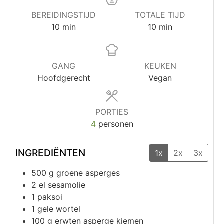
BEREIDINGSTIJD
TOTALE TIJD
10
min
10
min
GANG
KEUKEN
Hoofdgerecht
Vegan
PORTIES
4
personen
INGREDIËNTEN
1x
2x
3x
500
g
groene asperges
2
el
sesamolie
1
paksoi
1
gele wortel
100
g
erwten asperge kiemen