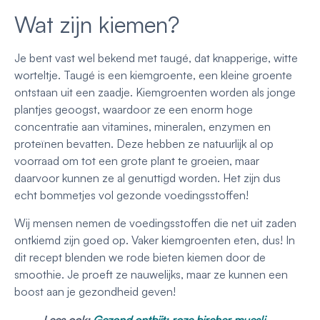
Wat zijn kiemen?
Je bent vast wel bekend met taugé, dat knapperige, witte
worteltje. Taugé is een kiemgroente, een kleine groente
ontstaan uit een zaadje. Kiemgroenten worden als jonge
plantjes geoogst, waardoor ze een enorm hoge
concentratie aan vitamines, mineralen, enzymen en
proteïnen bevatten. Deze hebben ze natuurlijk al op
voorraad om tot een grote plant te groeien, maar
daarvoor kunnen ze al genuttigd worden. Het zijn dus
echt bommetjes vol gezonde voedingsstoffen!
Wij mensen nemen de voedingsstoffen die net uit zaden
ontkiemd zijn goed op. Vaker kiemgroenten eten, dus! In
dit recept blenden we rode bieten kiemen door de
smoothie. Je proeft ze nauwelijks, maar ze kunnen een
boost aan je gezondheid geven!
Lees ook:
Gezond ontbijt: roze bircher muesli