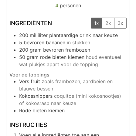
4
personen
INGREDIËNTEN
1x
2x
3x
200
milliliter
plantaardige drink naar keuze
5
bevroren bananen
in stukken
200
gram
bevroren frambozen
50
gram
rode bieten kiemen
houd eventueel
wat plukjes apart voor de topping
Voor de toppings
Vers fruit
zoals frambozen, aardbeien en
blauwe bessen
Kokossnippers
coquitos (mini kokosnootjes)
of kokosrasp naar keuze
Rode bieten kiemen
INSTRUCTIES
Voeg alle ingrediënten toe aan een