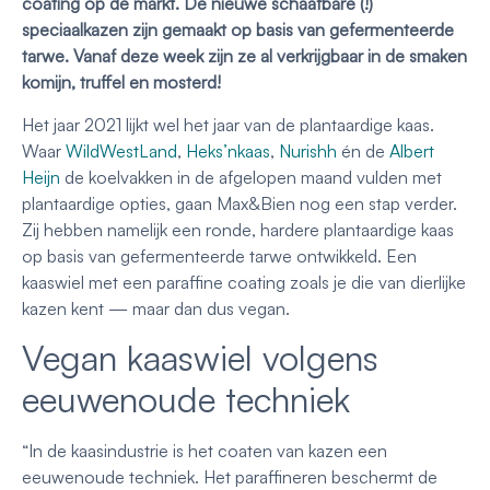
coating op de markt. De nieuwe schaafbare (!)
speciaalkazen zijn gemaakt op basis van gefermenteerde
tarwe. Vanaf deze week zijn ze al verkrijgbaar in de smaken
komijn, truffel en mosterd!
Het jaar 2021 lijkt wel het jaar van de plantaardige kaas.
Waar
WildWestLand
,
Heks’nkaas
,
Nurishh
én de
Albert
Heijn
de koelvakken in de afgelopen maand vulden met
plantaardige opties, gaan Max&Bien nog een stap verder.
Zij hebben namelijk een ronde, hardere plantaardige kaas
op basis van gefermenteerde tarwe ontwikkeld. Een
kaaswiel met een paraffine coating zoals je die van dierlijke
kazen kent — maar dan dus vegan.
Vegan kaaswiel volgens
eeuwenoude techniek
“In de kaasindustrie is het coaten van kazen een
eeuwenoude techniek. Het paraffineren beschermt de