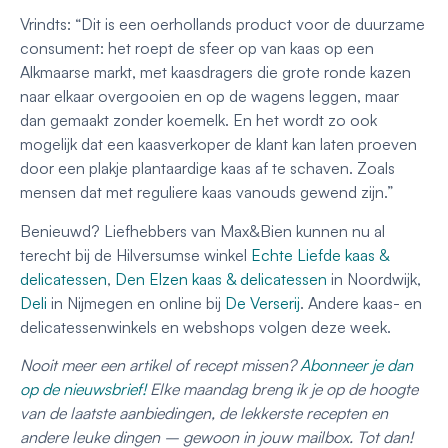
Vrindts: “Dit is een oerhollands product voor de duurzame
consument: het roept de sfeer op van kaas op een
Alkmaarse markt, met kaasdragers die grote ronde kazen
naar elkaar overgooien en op de wagens leggen, maar
dan gemaakt zonder koemelk. En het wordt zo ook
mogelijk dat een kaasverkoper de klant kan laten proeven
door een plakje plantaardige kaas af te schaven. Zoals
mensen dat met reguliere kaas vanouds gewend zijn.”
Benieuwd? Liefhebbers van Max&Bien kunnen nu al
terecht bij de Hilversumse winkel
Echte Liefde kaas &
delicatessen
,
Den Elzen kaas & delicatessen
in Noordwijk,
Deli
in Nijmegen en online bij
De Verserij
. Andere kaas- en
delicatessenwinkels en webshops volgen deze week.
Nooit meer een artikel of recept missen?
Abonneer je dan
op de nieuwsbrief!
Elke maandag breng ik je op de hoogte
van de laatste aanbiedingen, de lekkerste recepten en
andere leuke dingen – gewoon in jouw mailbox. Tot dan!