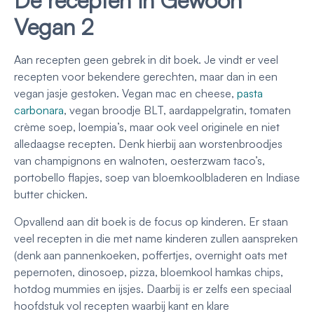
De recepten in Gewoon
Vegan 2
Aan recepten geen gebrek in dit boek. Je vindt er veel
recepten voor bekendere gerechten, maar dan in een
vegan jasje gestoken. Vegan mac en cheese,
pasta
carbonara
, vegan broodje BLT, aardappelgratin, tomaten
crème soep, loempia’s, maar ook veel originele en niet
alledaagse recepten. Denk hierbij aan worstenbroodjes
van champignons en walnoten, oesterzwam taco’s,
portobello flapjes, soep van bloemkoolbladeren en Indiase
butter chicken.
Opvallend aan dit boek is de focus op kinderen. Er staan
veel recepten in die met name kinderen zullen aanspreken
(denk aan pannenkoeken, poffertjes, overnight oats met
pepernoten, dinosoep, pizza, bloemkool hamkas chips,
hotdog mummies en ijsjes. Daarbij is er zelfs een speciaal
hoofdstuk vol recepten waarbij kant en klare