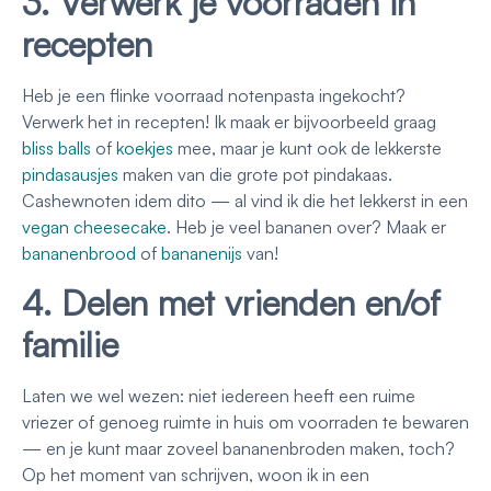
3. Verwerk je voorraden in
recepten
Heb je een flinke voorraad notenpasta ingekocht?
Verwerk het in recepten! Ik maak er bijvoorbeeld graag
bliss balls
of
koekjes
mee, maar je kunt ook de lekkerste
pindasausjes
maken van die grote pot pindakaas.
Cashewnoten idem dito — al vind ik die het lekkerst in een
vegan cheesecake
. Heb je veel bananen over? Maak er
bananenbrood
of
bananenijs
van!
4. Delen met vrienden en/of
familie
Laten we wel wezen: niet iedereen heeft een ruime
vriezer of genoeg ruimte in huis om voorraden te bewaren
— en je kunt maar zoveel bananenbroden maken, toch?
Op het moment van schrijven, woon ik in een